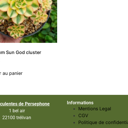
m Sun God cluster
€
r au panier
Informations
culentes de Persephone
Mentions Legal
1 bel air
CGV
22100 trélivan
Politique de confidentia