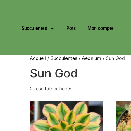
Succulentes
Pots
Mon compte
Accueil
/
Succulentes
/
Aeonium
/ Sun God
Sun God
2 résultats affichés