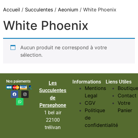
Accueil
/
Succulentes
/
Aeonium
/ White Phoenix
White Phoenix
Aucun produit ne correspond à votre
sélection.
Informations
Liens Utiles
Nos paiements
Les
Mentions
Boutiqu
Succulentes
Legal
Contact
de
CGV
Votre
Persephone
Politique
Panier
1 bel air
de
22100
confidentialité
trélivan