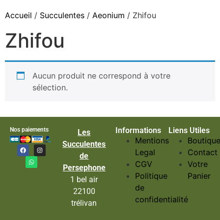
Accueil
/
Succulentes
/
Aeonium
/ Zhifou
Zhifou
Aucun produit ne correspond à votre
sélection.
Informations
Liens Utiles
Nos paiements
Les
Mentions
Boutiqu
Succulentes
Legal
Contact
de
CGV
Votre
Persephone
Politique
Panier
1 bel air
de
22100
confidentialité
trélivan