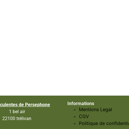
Informations
culentes de Persephone
Mentions Legal
1 bel air
CGV
22100 trélivan
Politique de confidentia