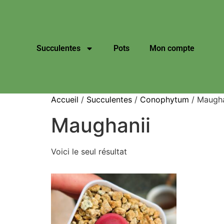
Succulentes
Pots
Mon compte
Accueil
/
Succulentes
/
Conophytum
/ Maugha
Maughanii
Voici le seul résultat