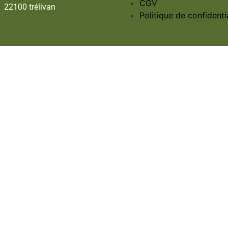
CGV
22100 trélivan
Politique de confidentia