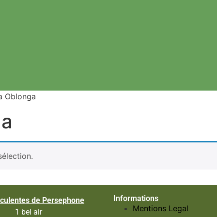
ta Oblonga
ga
élection.
Informations
culentes de Persephone
Mentions Legal
1 bel air