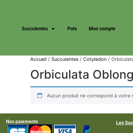
Succulentes
Pots
Mon compte
Accueil
/
Succulentes
/
Cotyledon
/ Orbicula
Orbiculata Oblon
Aucun produit ne correspond à votre s
Nos paiements
Les Suc