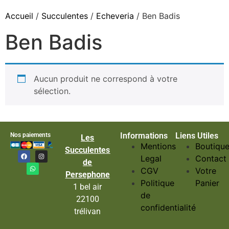
Accueil
/
Succulentes
/
Echeveria
/ Ben Badis
Ben Badis
Aucun produit ne correspond à votre
sélection.
Informations
Liens Utiles
Nos paiements
Les
Mentions
Boutiqu
Succulentes
Legal
Contact
de
CGV
Votre
Persephone
Politique
Panier
1 bel air
de
22100
confidentialité
trélivan