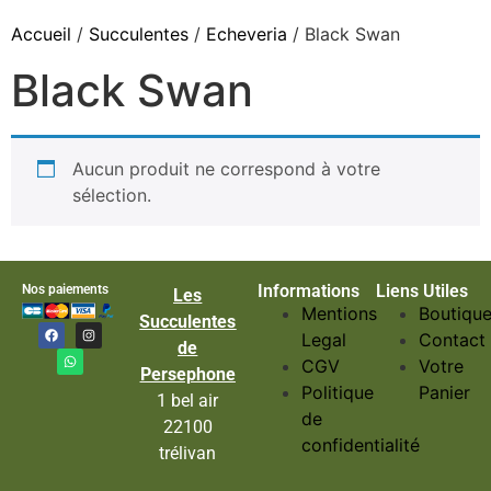
Accueil
/
Succulentes
/
Echeveria
/ Black Swan
Black Swan
Aucun produit ne correspond à votre
sélection.
Informations
Liens Utiles
Nos paiements
Les
Mentions
Boutiqu
Succulentes
Legal
Contact
de
CGV
Votre
Persephone
Politique
Panier
1 bel air
de
22100
confidentialité
trélivan