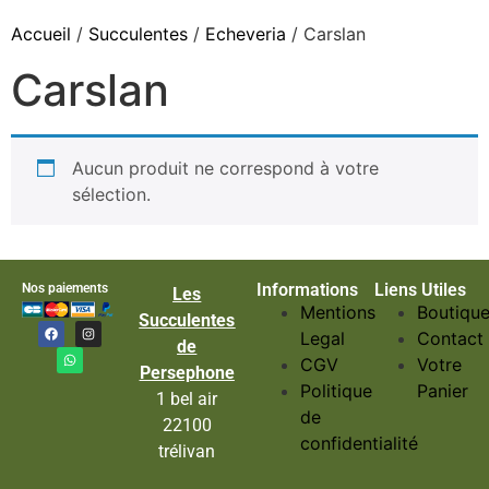
Accueil
/
Succulentes
/
Echeveria
/ Carslan
Carslan
Aucun produit ne correspond à votre
sélection.
Informations
Liens Utiles
Nos paiements
Les
Mentions
Boutiqu
Succulentes
Legal
Contact
de
CGV
Votre
Persephone
Politique
Panier
1 bel air
de
22100
confidentialité
trélivan