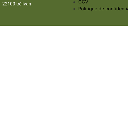
CGV
22100 trélivan
Politique de confidentia