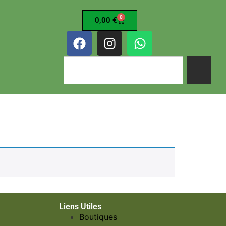
0
0,00
€
Liens Utiles
Boutiques