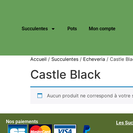
Succulentes
Pots
Mon compte
Accueil
/
Succulentes
/
Echeveria
/ Castle Bl
Castle Black
Aucun produit ne correspond à votre s
Nos paiements
Les Suc