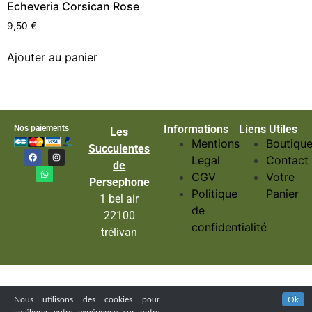
Echeveria Corsican Rose
9,50
€
Ajouter au panier
Informations
Liens Utiles
Nos paiements
Les
Mentions
Boutiqu
Succulentes
Legal
Contact
de
CGV
Votre
Persephone
Politique
Panier
1 bel air
de
22100
confidentialité
trélivan
Nous utilisons des cookies pour
Ok