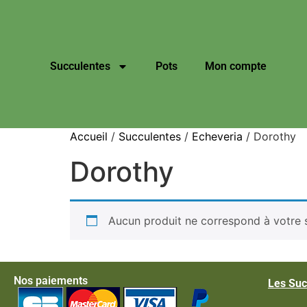
Succulentes
Pots
Mon compte
Accueil
/
Succulentes
/
Echeveria
/ Dorothy
Dorothy
Aucun produit ne correspond à votre s
Nos paiements
Les Suc