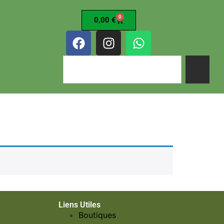
0
0,00
€
Liens Utiles
Boutiques