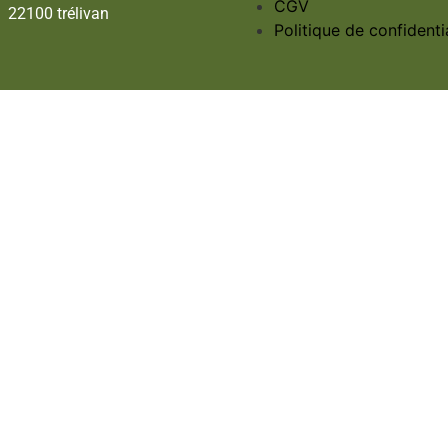
CGV
22100 trélivan
Politique de confidentia