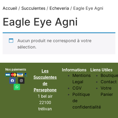
Accueil
/
Succulentes
/
Echeveria
/ Eagle Eye Agni
Eagle Eye Agni
Aucun produit ne correspond à votre
sélection.
Informations
Liens Utiles
Nos paiements
Les
Mentions
Boutiqu
Succulentes
Legal
Contact
de
CGV
Votre
Persephone
Politique
Panier
1 bel air
de
22100
confidentialité
trélivan