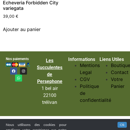
Echeveria Forbidden City
variegata
39,00
€
Ajouter au panier
Informations
Liens Utiles
Nos paiements
Les
Mentions
Boutiqu
Succulentes
Legal
Contact
de
CGV
Votre
Persephone
Politique
Panier
1 bel air
de
22100
confidentialité
trélivan
Nous utilisons des cookies pour
Ok