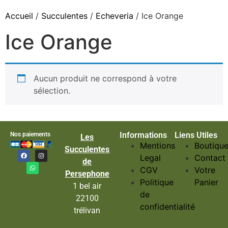
Accueil
/
Succulentes
/
Echeveria
/ Ice Orange
Ice Orange
Aucun produit ne correspond à votre
sélection.
Informations
Liens Utiles
Nos paiements
Les
Mentions
Boutiqu
Succulentes
Legal
Contact
de
CGV
Votre
Persephone
Politique
Panier
1 bel air
de
22100
confidentialité
trélivan