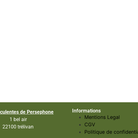
Informations
culentes de Persephone
Mentions Legal
1 bel air
CGV
22100 trélivan
Politique de confidentia