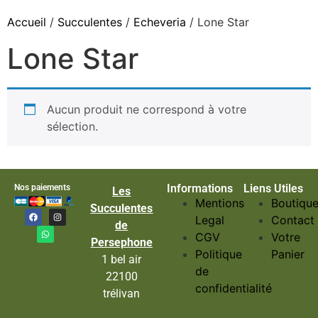
Accueil
/
Succulentes
/
Echeveria
/ Lone Star
Lone Star
Aucun produit ne correspond à votre
sélection.
Informations
Liens Utiles
Nos paiements
Les
Mentions
Boutiqu
Succulentes
Legal
Contact
de
CGV
Votre
Persephone
Politique
Panier
1 bel air
de
22100
confidentialité
trélivan