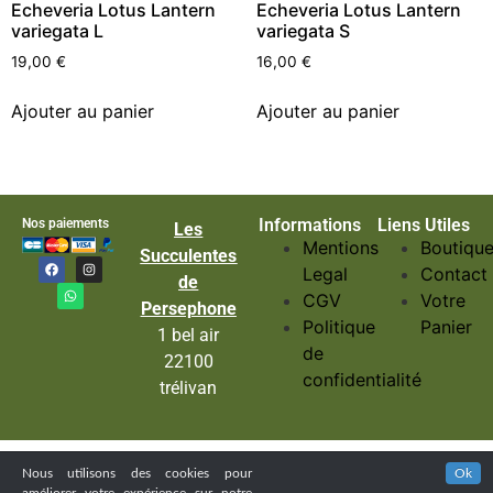
Echeveria Lotus Lantern
Echeveria Lotus Lantern
variegata L
variegata S
19,00
€
16,00
€
Ajouter au panier
Ajouter au panier
Informations
Liens Utiles
Nos paiements
Les
Mentions
Boutiqu
Succulentes
Legal
Contact
de
CGV
Votre
Persephone
Politique
Panier
1 bel air
de
22100
confidentialité
trélivan
Nous utilisons des cookies pour
Ok