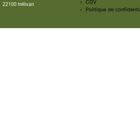
CGV
22100 trélivan
Politique de confidentia