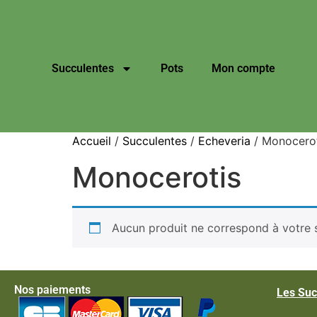
Succulentes
Pots
Mon compte
Accueil
/
Succulentes
/
Echeveria
/ Monocerot
Monocerotis
Aucun produit ne correspond à votre s
Nos paiements
Les Suc