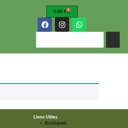
0
0,00
€
Liens Utiles
Boutiques