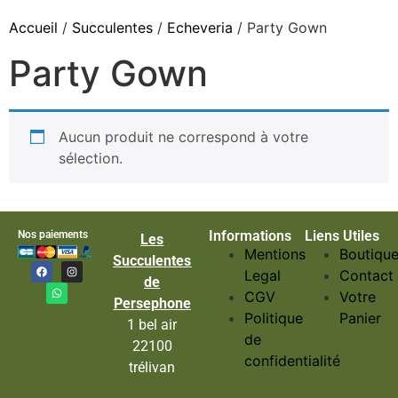
Accueil
/
Succulentes
/
Echeveria
/ Party Gown
Party Gown
Aucun produit ne correspond à votre
sélection.
Informations
Liens Utiles
Nos paiements
Les
Mentions
Boutiqu
Succulentes
Legal
Contact
de
CGV
Votre
Persephone
Politique
Panier
1 bel air
de
22100
confidentialité
trélivan