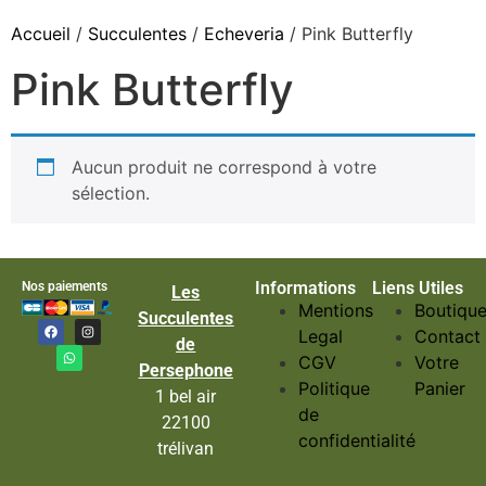
Accueil
/
Succulentes
/
Echeveria
/ Pink Butterfly
Pink Butterfly
Aucun produit ne correspond à votre
sélection.
Informations
Liens Utiles
Nos paiements
Les
Mentions
Boutiqu
Succulentes
Legal
Contact
de
CGV
Votre
Persephone
Politique
Panier
1 bel air
de
22100
confidentialité
trélivan