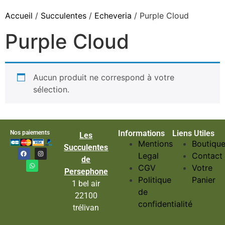
Accueil
/
Succulentes
/
Echeveria
/ Purple Cloud
Purple Cloud
Aucun produit ne correspond à votre
sélection.
Informations
Liens Utiles
Nos paiements
Les
Mentions
Boutiqu
Succulentes
Legal
Contact
de
CGV
Votre
Persephone
Politique
Panier
1 bel air
de
22100
confidentialité
trélivan