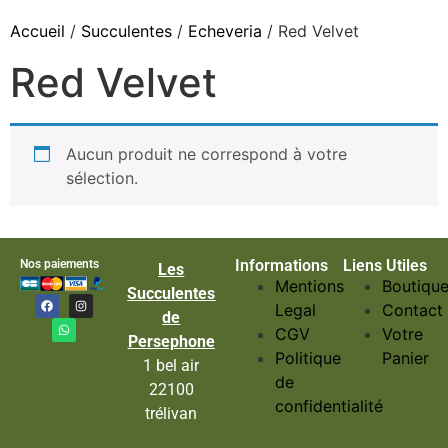
Accueil
/
Succulentes
/
Echeveria
/ Red Velvet
Red Velvet
Aucun produit ne correspond à votre
sélection.
Informations
Liens Utiles
Nos paiements
Les
Mentions
Boutiqu
Succulentes
Legal
Contact
de
CGV
Votre
Persephone
Politique
Panier
1 bel air
de
22100
confidentialité
trélivan