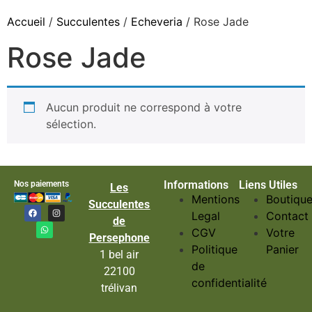
Accueil
/
Succulentes
/
Echeveria
/ Rose Jade
Rose Jade
Aucun produit ne correspond à votre
sélection.
Informations
Liens Utiles
Nos paiements
Les
Mentions
Boutiqu
Succulentes
Legal
Contact
de
CGV
Votre
Persephone
Politique
Panier
1 bel air
de
22100
confidentialité
trélivan