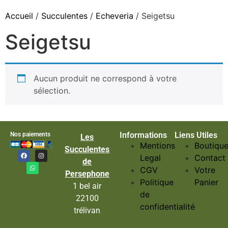
Accueil
/
Succulentes
/
Echeveria
/ Seigetsu
Seigetsu
Aucun produit ne correspond à votre
sélection.
Informations
Liens Utiles
Nos paiements
Les
Mentions
Boutiqu
Succulentes
Legal
Contact
de
CGV
Votre
Persephone
Politique
Panier
1 bel air
de
22100
confidentialité
trélivan