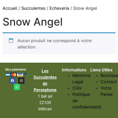
Accueil
/
Succulentes
/
Echeveria
/ Snow Angel
Snow Angel
Aucun produit ne correspond à votre
sélection.
Informations
Liens Utiles
Nos paiements
Les
Mentions
Boutiqu
Succulentes
Legal
Contact
de
CGV
Votre
Persephone
Politique
Panier
1 bel air
de
22100
confidentialité
trélivan