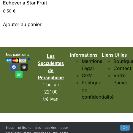
Echeveria Star Fruit
8,50
€
Ajouter au panier
Informations
Liens Utiles
Nos paiements
Les
Mentions
Boutiqu
Succulentes
Legal
Contact
de
CGV
Votre
Persephone
Politique
Panier
1 bel air
de
22100
confidentialité
trélivan
Nous utilisons des cookies pour
Ok