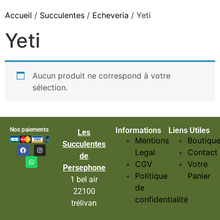
Accueil
/
Succulentes
/
Echeveria
/ Yeti
Yeti
Aucun produit ne correspond à votre
sélection.
Informations
Liens Utiles
Nos paiements
Les
Mentions
Boutiqu
Succulentes
Legal
Contact
de
CGV
Votre
Persephone
Politique
Panier
1 bel air
de
22100
confidentialité
trélivan