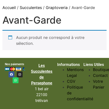
Accueil
/
Succulentes
/
Graptoveria
/ Avant-Garde
Avant-Garde
Aucun produit ne correspond à votre
sélection.
Informations
Liens Utiles
Nos paiements
Les
Mentions
Boutiqu
Succulentes
Legal
Contact
de
CGV
Votre
Persephone
Politique
Panier
1 bel air
de
22100
confidentialité
trélivan