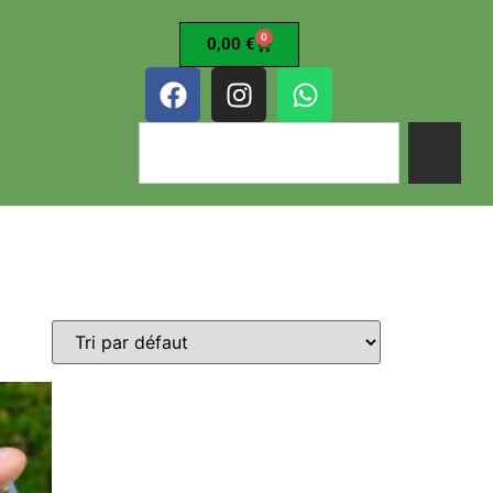
0
0,00
€