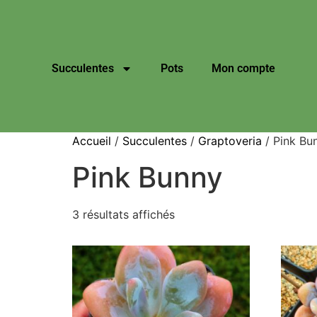
Succulentes
Pots
Mon compte
Accueil
/
Succulentes
/
Graptoveria
/ Pink Bu
Pink Bunny
3 résultats affichés