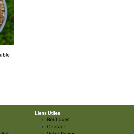
uble
Liens Utiles
Boutiques
Contact
lité
Votre Panier