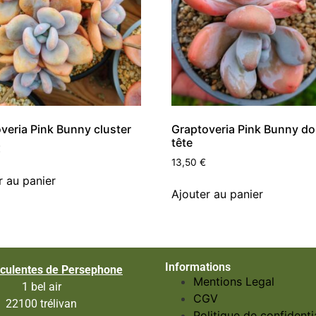
veria Pink Bunny cluster
Graptoveria Pink Bunny do
tête
€
13,50
€
r au panier
Ajouter au panier
Informations
culentes de Persephone
Mentions Legal
1 bel air
CGV
22100 trélivan
Politique de confidentia