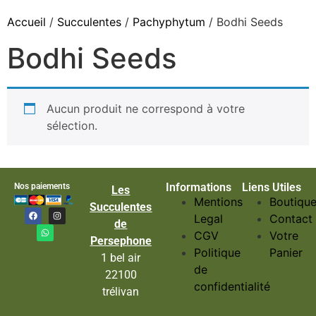
Accueil
/
Succulentes
/
Pachyphytum
/ Bodhi Seeds
Bodhi Seeds
Aucun produit ne correspond à votre
sélection.
Informations
Liens Utiles
Nos paiements
Les
Mentions
Boutiqu
Succulentes
Legal
Contact
de
CGV
Votre
Persephone
Politique
Panier
1 bel air
de
22100
confidentialité
trélivan