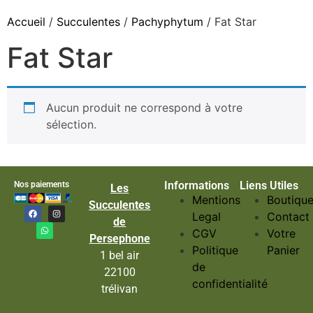
Accueil
/
Succulentes
/
Pachyphytum
/ Fat Star
Fat Star
Aucun produit ne correspond à votre
sélection.
Informations
Liens Utiles
Nos paiements
Les
Mentions
Boutiqu
Succulentes
Legal
Contact
de
CGV
Votre
Persephone
Politique
Panier
1 bel air
de
22100
confidentialité
trélivan