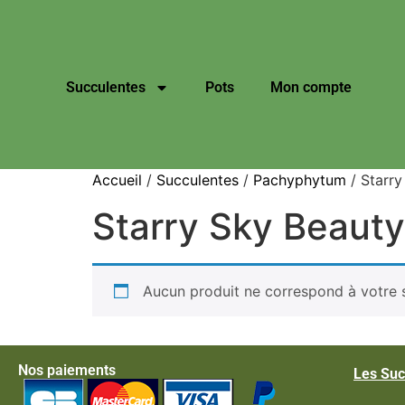
Succulentes
Pots
Mon compte
Accueil
/
Succulentes
/
Pachyphytum
/ Starry
Starry Sky Beauty
Aucun produit ne correspond à votre s
Nos paiements
Les Suc