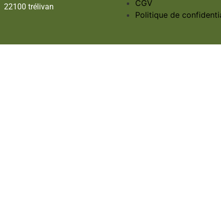
CGV
22100 trélivan
Politique de confidentia