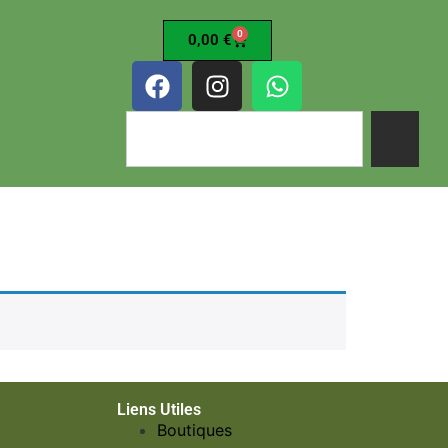
0
0,00
€
Liens Utiles
Boutiques