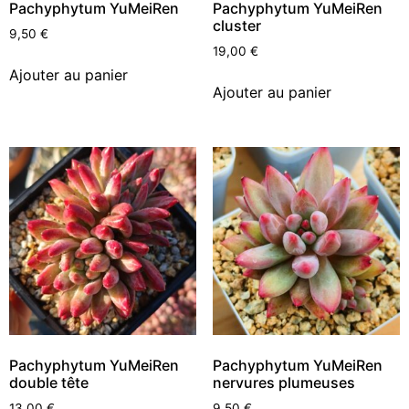
Pachyphytum YuMeiRen
Pachyphytum YuMeiRen
cluster
9,50
€
19,00
€
Ajouter au panier
Ajouter au panier
Pachyphytum YuMeiRen
Pachyphytum YuMeiRen
double tête
nervures plumeuses
13,00
€
9,50
€