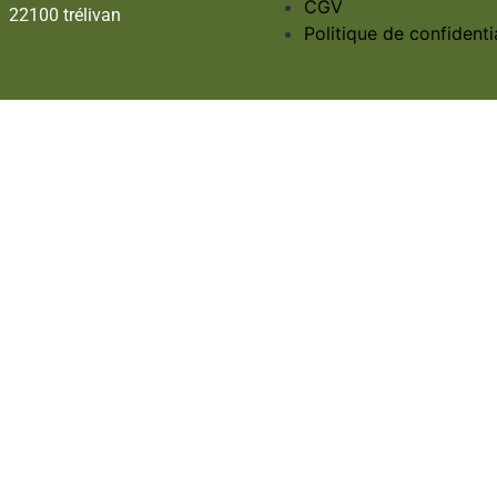
CGV
22100 trélivan
Politique de confidentia