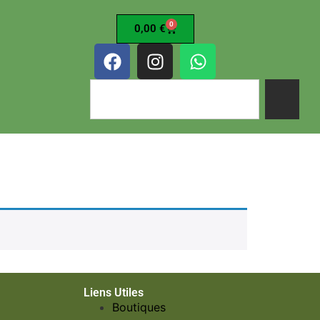
0
0,00
€
Liens Utiles
Boutiques