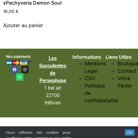
xPachyveria Demon Soul
16,00
€
Ajouter au panier
Informations
Liens Utiles
Nos paiements
Les
Mentions
Boutiqu
Succulentes
Legal
Contact
de
CGV
Votre
Persephone
Politique
Panier
1 bel air
de
22100
confidentialité
trélivan
Nous utilisons des cookies pour
Ok