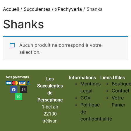
Accueil
/
Succulentes
/
xPachyveria
/ Shanks
Shanks
Aucun produit ne correspond à votre
sélection.
Informations
Liens Utiles
Nos paiements
Les
Mentions
Boutiqu
Succulentes
Legal
Contact
de
CGV
Votre
Persephone
Politique
Panier
1 bel air
de
22100
confidentialité
trélivan