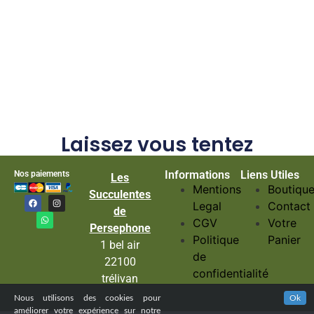
Laissez vous tentez
Informations
Liens Utiles
Nos paiements
Les
Mentions
Boutiqu
Succulentes
Legal
Contact
de
CGV
Votre
Persephone
Politique
Panier
1 bel air
de
22100
confidentialité
trélivan
Nous utilisons des cookies pour
Ok
améliorer votre expérience sur notre