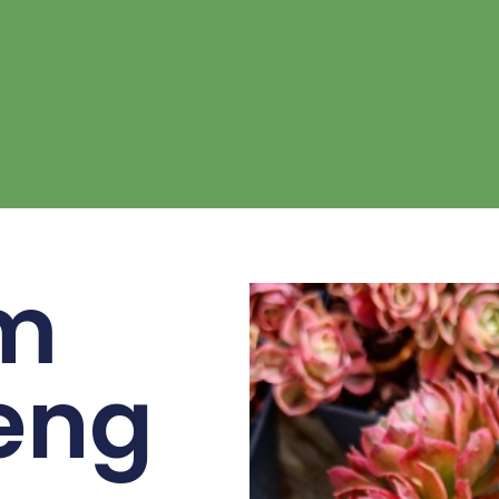
m
eng