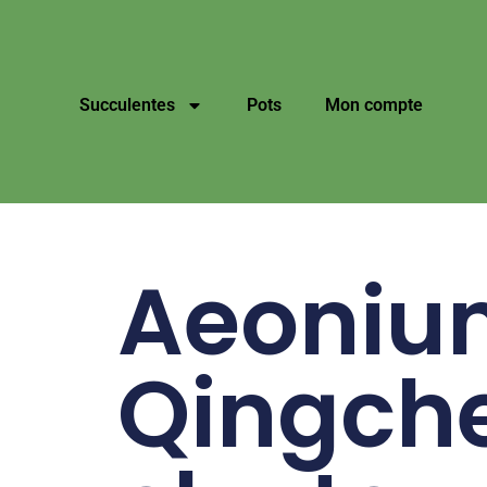
Succulentes
Pots
Mon compte
Aeoniu
Qingch