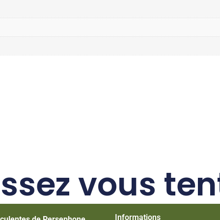
issez vous ten
Informations
culentes de Persephone