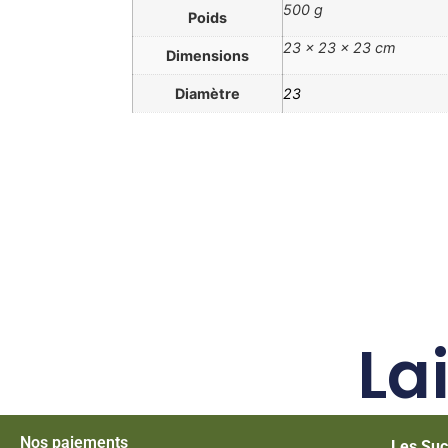
500 g
Poids
23 × 23 × 23 cm
Dimensions
Diamètre
23
La
Nos paiements
Les Suc