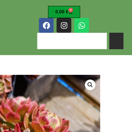
0
0,00
€