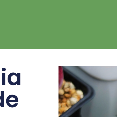
ia
de