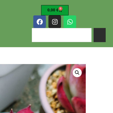
0
0,00
€