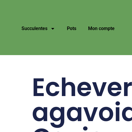
Succulentes
Pots
Mon compte
Echever
agavoi