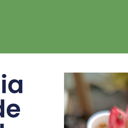
ia
de