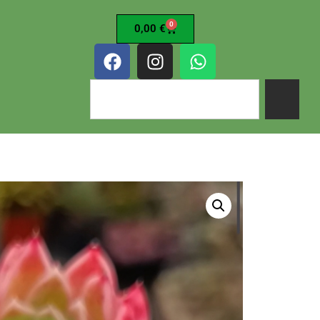
0
0,00
€