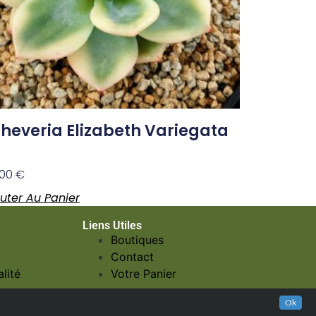
heveria Elizabeth Variegata
,00
€
uter Au Panier
Liens Utiles
Boutiques
Contact
lité
Votre Panier
Ok