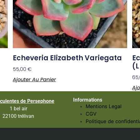
Echeveria Elizabeth Variegata
Ec
(L
55,00
€
65
Ajouter Au Panier
Ajo
Informations
culentes de Persephone
Mentions Legal
1 bel air
CGV
22100 trélivan
Politique de confidentia