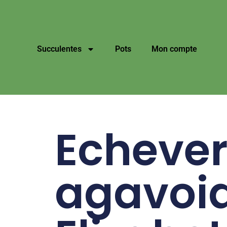
Succulentes
Pots
Mon compte
Echever
agavoi