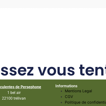
issez vous ten
Informations
culentes de Persephone
Mentions Legal
1 bel air
CGV
22100 trélivan
Politique de confidentia