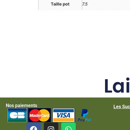
Taille pot
7.5
La
Nos paiements
Les Suc