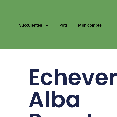
Succulentes
Pots
Mon compte
Echever
Alba