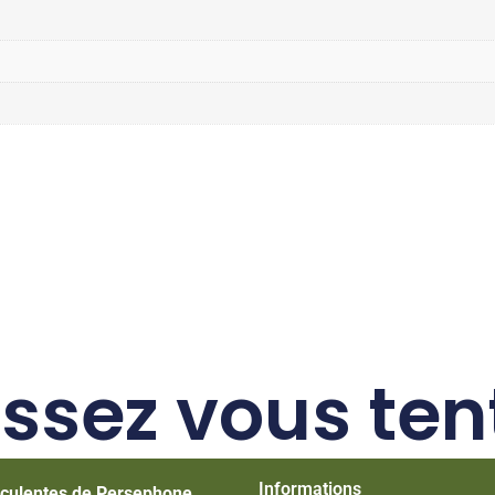
issez vous ten
Informations
culentes de Persephone