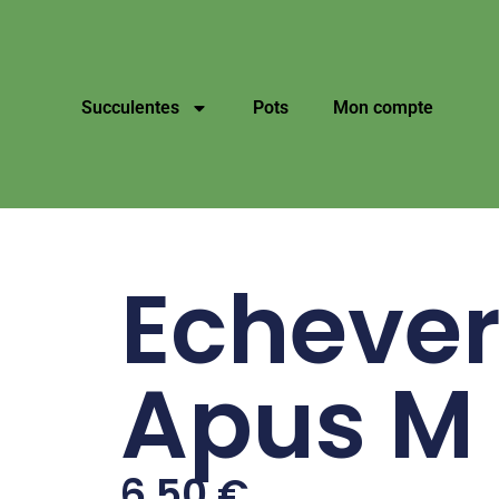
Succulentes
Pots
Mon compte
Echever
Apus M
6,50
€