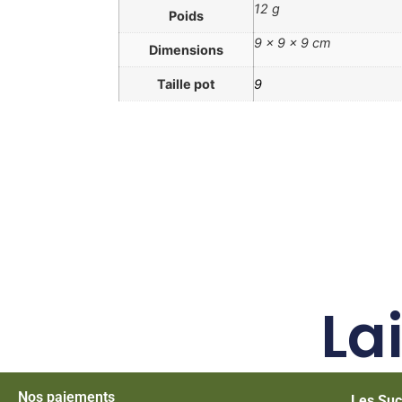
12 g
Poids
9 × 9 × 9 cm
Dimensions
Taille pot
9
La
Nos paiements
Les Suc