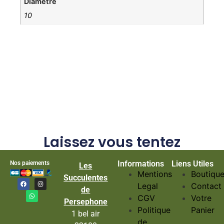
Diamètre
10
Laissez vous tentez
Informations
Liens Utiles
Nos paiements
Les
Mentions
Boutiqu
Succulentes
Legal
Contact
de
CGV
Votre
Persephone
Politique
Panier
1 bel air
de