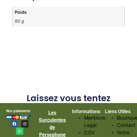
Poids
80 g
Laissez vous tentez
Informations
Liens Utiles
Nos paiements
Les
Mentions
Boutiqu
Succulentes
Legal
Contact
de
CGV
Votre
Persephone