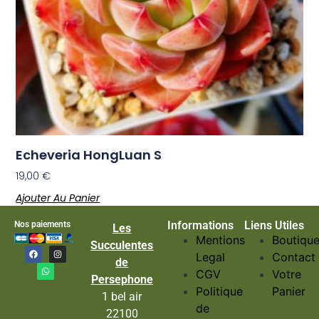
Echeveria HongLuan S
19,00
€
Ajouter Au Panier
Informations
Liens Utiles
Nos paiements
Les
Mentions
Boutiqu
Succulentes
Legal
Contact
de
CGV
Votre
Persephone
Politique
Panier
1 bel air
de
22100