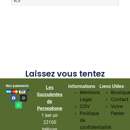
6,5
Laissez vous tentez
Informations
Liens Utiles
Nos paiements
Les
Mentions
Boutiqu
Succulentes
Legal
Contact
de
CGV
Votre
Persephone
Politique
Panier
1 bel air
de
22100
confidentialité
trélivan