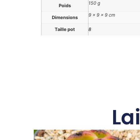
150 g
Poids
9 × 9 × 9 cm
Dimensions
Taille pot
8
La