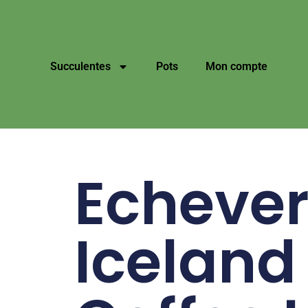
Succulentes
Pots
Mon compte
Echever
Iceland