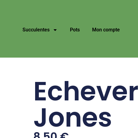
Succulentes
Pots
Mon compte
Echever
Jones
8,50
€