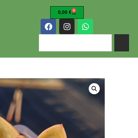
0
0,00
€