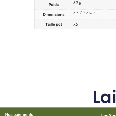
80 g
Poids
7 × 7 × 7 cm
Dimensions
Taille pot
7.5
La
Nos paiements
Les Suc