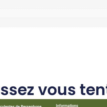
issez vous ten
Informations
culentes de Persephone