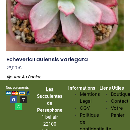
Echeveria Laulensis Variegata
25,00
€
Ajouter Au Panier
Informations
Liens Utiles
Nos paiements
Les
Mentions
Boutiqu
Succulentes
Legal
Contact
de
CGV
Votre
Persephone
Politique
Panier
1 bel air
de
22100
confidentialité