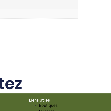
tez
Liens Utiles
Boutiques