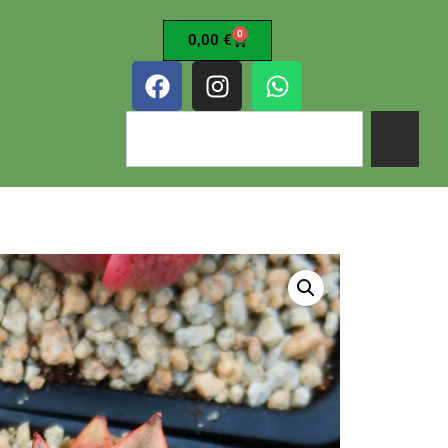
0
0,00
€